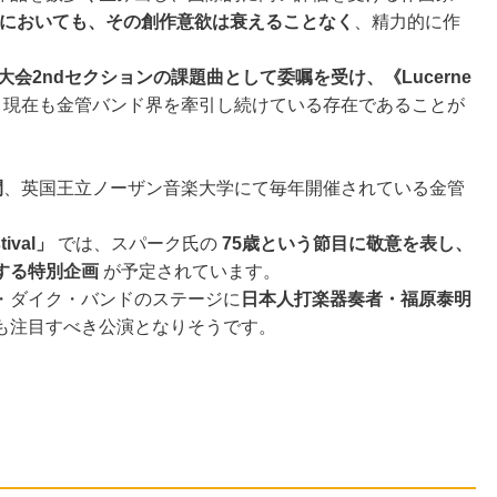
現在においても、その創作意欲は衰えることなく
、精力的に作
大会2ndセクションの課題曲として委嘱を受け、《Lucerne
、現在も金管バンド界を牽引し続けている存在であることが
間
、英国王立ノーザン音楽大学にて毎年開催されている金管
stival」
では、スパーク氏の
75歳という節目に敬意を表し、
する特別企画
が予定されています。
・ダイク・バンドのステージに
日本人打楽器奏者・福原泰明
も注目すべき公演となりそうです。