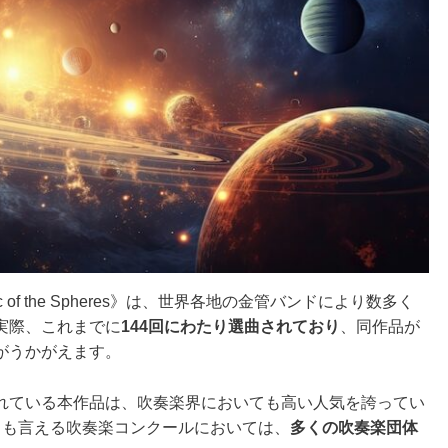
f the Spheres》は、世界各地の金管バンドにより数多く
実際、これまでに
144回にわたり選曲されており
、同作品が
がうかがえます。
れている本作品は、吹奏楽界においても高い人気を誇ってい
とも言える吹奏楽コンクールにおいては、
多くの吹奏楽団体