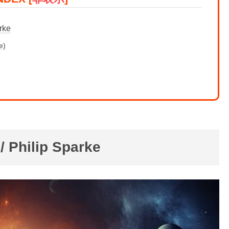
rke
e)
/ Philip Sparke