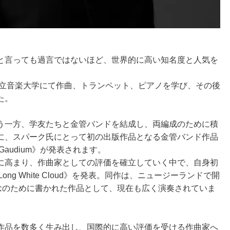
と言っても過言ではないほど、世界的に高い知名度と人気を
王立音楽大学にて作曲、トランペット、ピアノを学び、その後
た。
う一方、学友たちと金管バンドを結成し、両編成のために積
に、スパーク氏にとって初の出版作品となる金管バンド作品
品《Gaudium》が発表されます。
に高まり、作曲家としての評価を確立していく中で、自身初
e Long White Cloud》を発表。同作は、ニュージーランドで開
記念のために書かれた作品として、現在も広く演奏されていま
作品を数多く生み出し、国際的に高い評価を受ける作曲家へ