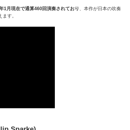
26年1月現在で通算460回演奏されており
、本作が日本の吹奏
えます。
 Sparke)