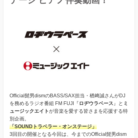
テージ ピアノ伴奏動画！
Official髭男dismのBASS/SAX担当・楢﨑誠さんがDJ
を務めるラジオ番組 FM FUJI『
ロヂウラベース
』と
ミ
ュージックエイト
が音楽を愛する皆さまを応援する特
別企画。
「SOUNDトラベラー・オンステージ」
3回目の開催となる今回は、今までのOfficial髭男dism