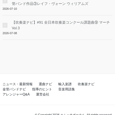
管バンド作品③レイフ・ヴォーン ウィリアムズ
2026-07-10
【吹奏楽ナビ】#91 全日本吹奏楽コンクール課題曲⑨ マーチ
Vol.3
2026-07-08
ニュース・最新情報
選曲ナビ
輸入楽譜
吹奏楽ナビ
金管バンドナビ
指導のヒント
音楽用語集
アレンジャーQ&A
運営会社
© Copyright 2026 エムハチポータル. All rights reserved.