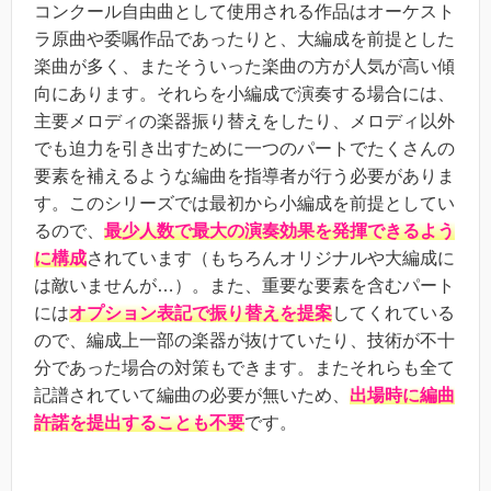
コンクール自由曲として使用される作品はオーケスト
ラ原曲や委嘱作品であったりと、大編成を前提とした
楽曲が多く、またそういった楽曲の方が人気が高い傾
向にあります。それらを小編成で演奏する場合には、
主要メロディの楽器振り替えをしたり、メロディ以外
でも迫力を引き出すために一つのパートでたくさんの
要素を補えるような編曲を指導者が行う必要がありま
す。このシリーズでは最初から小編成を前提としてい
るので、
最少人数で最大の演奏効果を発揮できるよう
に構成
されています（もちろんオリジナルや大編成に
は敵いませんが…）。また、重要な要素を含むパート
には
オプション表記で振り替えを提案
してくれている
ので、編成上一部の楽器が抜けていたり、技術が不十
分であった場合の対策もできます。またそれらも全て
記譜されていて編曲の必要が無いため、
出場時に編曲
許諾を提出することも不要
です。