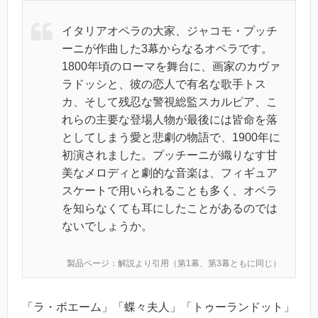
イタリアオペラの大家、ジャコモ・プッチ
ーニが作曲した3幕からなるオペラです。
1800年頃のローマを舞台に、画家のカヴァ
ラドッシと、彼の恋人で有名な歌手トス
カ、そして残忍な警視総監スカルピア、こ
れらの主要な登場人物が最後には皆命を落
としてしまう愛と悲劇の物語で、1900年に
初演されました。プッチーニが織りなす甘
美なメロディと劇的な音楽は、フィギュア
スケートで用いられることも多く、オペラ
を知らなくても耳にしたことがあるのでは
ないでしょうか。
製品ページ：解説より引用（第1幕、第3幕ともに同じ）
「ラ・ボエーム」「蝶々夫人」「トゥーランドット」